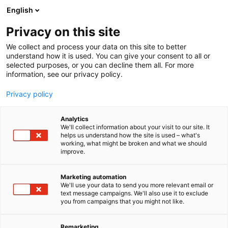
Siirry
English
sisältöön
Privacy on this site
We collect and process your data on this site to better
understand how it is used. You can give your consent to all or
selected purposes, or you can decline them all. For more
information, see our privacy policy.
Privacy policy
Analytics
T
Automaatio
Kunnossapito
Tukku- ja vähittäiskauppa
We'll collect information about your visit to our site. It
u
helps us understand how the site is used – what's
AVS-Yhtiöt Oy
working, what might be broken and what we should
o
improve.
t
e
A4
Osasto:
r
Marketing automation
y
We'll use your data to send you more relevant email or
text message campaigns. We'll also use it to exclude
AVS-Yhtiöt Oy on tekniseen tukkukauppaan sekä
h
you from campaigns that you might not like.
m
automaatiokomponenttien ja -järjestelmien
ä
valmistamiseen keskittynyt yritys. Helmikuussa 2024
:
Remarketing