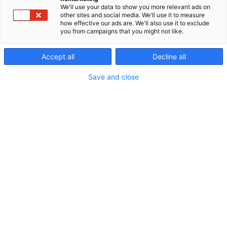
tehdyn yrityskaupan myötä AVS-Yhtiöt Oy siirtyi
We'll use your data to show you more relevant ads on
ruotsalaisen Beijer Tech AB:n omistukseen. Olemme
other sites and social media. We'll use it to measure
vuodesta 1979 alkaen menestyksellisesti palvelleet
how effective our ads are. We'll also use it to exclude
you from campaigns that you might not like.
laiterakentaja-, loppukäyttäjä- ja
jälleenmyyjäasiakkaitamme erilaisissa kohteissa ja
projekteissa. AVS:n menestyksen kulmakivinä ovat
Accept all
Decline all
aina toimineet ammattitaitoinen henkilökunta,
Save and close
tarkoin valitut päämiehet sekä laaja tuotevarasto.
Keväällä 2025 AVS-Yhtiöt Oy kasvatti
liiketoimintaansa ostamalla Uudenmaan
Painehuollon liiketoiminnan. Tämän yrityskaupan
myötä AVS vahvisti merkittävästi tarjontaansa ja
osaamistaan kompressoreiden sekä muiden
paineilmalaitteiden asennuksissa ja huolloissa.