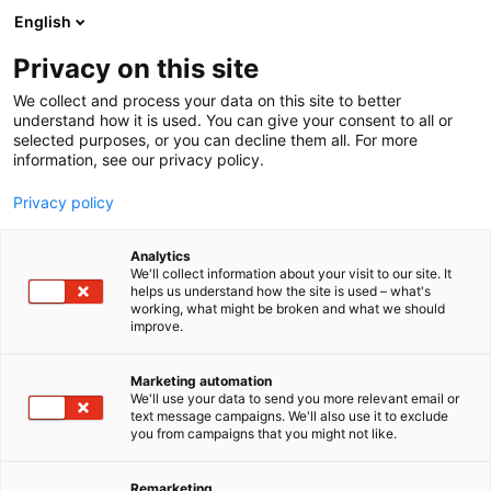
Siirry
English
sisältöön
Privacy on this site
We collect and process your data on this site to better
understand how it is used. You can give your consent to all or
selected purposes, or you can decline them all. For more
information, see our privacy policy.
Privacy policy
Analytics
T
Energia
Koneenrakentaminen
Koulutus
Kunnossapito
We'll collect information about your visit to our site. It
u
Muut palvelut teollisuudelle
Tukku- ja vähittäiskauppa
helps us understand how the site is used – what's
working, what might be broken and what we should
o
improve.
Lakeuden Hydro Oy
t
e
r
Marketing automation
A3
Osasto:
y
We'll use your data to send you more relevant email or
text message campaigns. We'll also use it to exclude
h
you from campaigns that you might not like.
Lakeuden Hydro tarjoaa kattavan valikoiman
m
ä
laadukkaita hydraulikomponentteja pumppuista ja
:
Remarketing