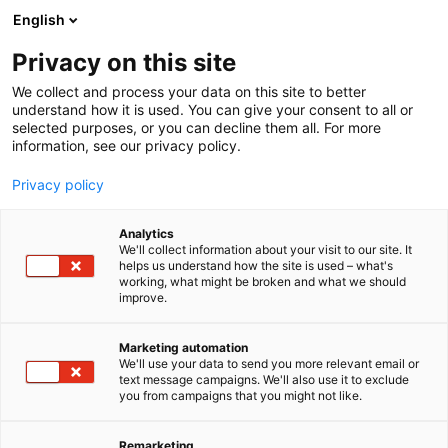
Siirry
English
sisältöön
Privacy on this site
We collect and process your data on this site to better
understand how it is used. You can give your consent to all or
selected purposes, or you can decline them all. For more
information, see our privacy policy.
Privacy policy
Analytics
T
Muut palvelut teollisuudelle
We'll collect information about your visit to our site. It
u
helps us understand how the site is used – what's
Vaasanseudun Kehitys Oy
working, what might be broken and what we should
o
improve.
t
VASEK
e
r
Marketing automation
y
We'll use your data to send you more relevant email or
B10
Osasto:
text message campaigns. We'll also use it to exclude
h
you from campaigns that you might not like.
m
VASEK on Vaasan seudun kuntien omistama
ä
elinkeino- ja kehitysyhtiö. Palvelemme seudun
:
Remarketing